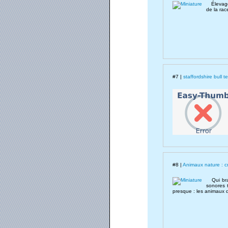
Élevage f
de la rac
#7 |
staffordshire bull t
#8 |
Animaux nature : cri
Qui bram
sonores t
presque : les animaux d