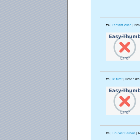
#4 |
l'enfant vison
| Note
#5 |
le furet
| Note : 0/5
#6 |
Bouvier Bernois
| N