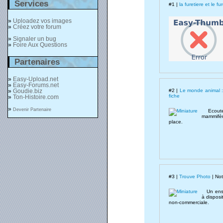
Services
#1 |
la furetiere et le fur
»
Uploadez vos images
»
Créez votre forum
»
Signaler un bug
»
Foire Aux Questions
Partenaires
»
Easy-Upload.net
»
Easy-Forums.net
#2 |
Le monde animal : 
»
Goudie.biz
fiche
»
Ton-Histoire.com
»
Devenir Partenaire
Ecoute e
mammifère
place.
#3 |
Trouve Photo
| Not
Un ensem
à disposi
non-commerciale.