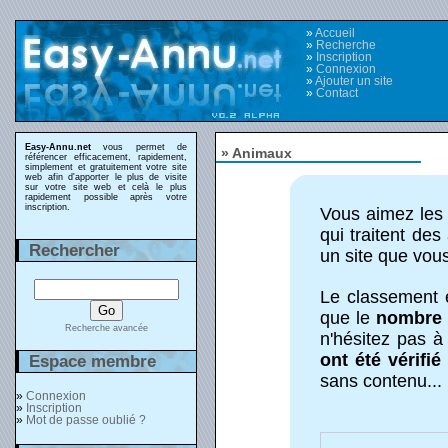
»
Accueil
»
Recherche
»
Inscription
»
Connexion
»
Ajouter un site
»
Contact
Easy-Annu.net
vous permet de
» Animaux
référencer efficacement, rapidement,
simplement et gratuitement votre site
web afin d'apporter le plus de visite
sur votre site web et celà le plus
rapidement possible après votre
inscription.
Vous aimez les 
qui traitent de
Rechercher
un site que vou
Le classement 
que le
nombre 
Recherche avancée
n'hésitez pas à 
ont été vérifié
Espace membre
sans contenu...
»
Connexion
»
Inscription
»
Mot de passe oublié ?